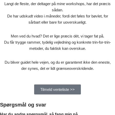
Langt de fleste, der deltager på mine workshops, har det præcis
sådan.
De har udskudt video i
måneder,
fordi det føles for bøvlet, for
sårbart eller bare for uoverskueligt.
Men ved du hvad? Det er lige præcis dét, vi tager fat på.
Du får trygge rammer, tydelig vejledning og konkrete trin-for-trin-
metoder, du faktisk kan overskue.
Du bliver guidet hele vejen, og du er garanteret ikke den eneste,
der synes, det er lidt grænseoverskridende.
Tilmeld venteliste >>
Spørgsmål og svar
Har du andre spørgsmål, så fang mig på