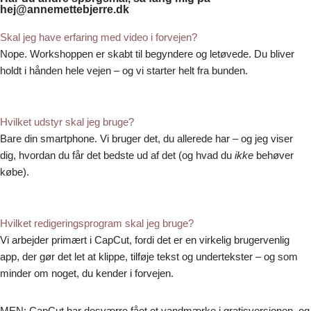
hej@annemettebjerre.dk
Skal jeg have erfaring med video i forvejen?
Nope. Workshoppen er skabt til begyndere og letøvede. Du bliver
holdt i hånden hele vejen – og vi starter helt fra bunden.
Hvilket udstyr skal jeg bruge?
Bare din smartphone. Vi bruger det, du allerede har – og jeg viser
dig, hvordan du får det bedste ud af det (og hvad du
ikke
behøver
købe).
Hvilket redigeringsprogram skal jeg bruge?
Vi arbejder primært i CapCut, fordi det er en virkelig brugervenlig
app, der gør det let at klippe, tilføje tekst og undertekster – og som
minder om noget, du kender i forvejen.
MEN: CapCut har desværre fået et vandmærke i gratisversionen, og