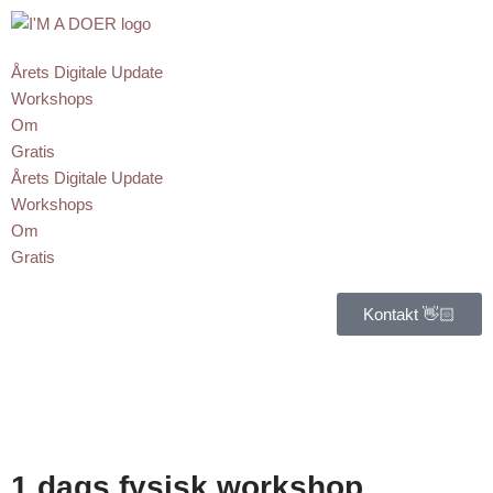
Spring
Årets Digitale Update
til
Workshops
indhold
Om
Gratis
Årets Digitale Update
Workshops
Om
Gratis
Kontakt 👋🏻
1 dags fysisk workshop