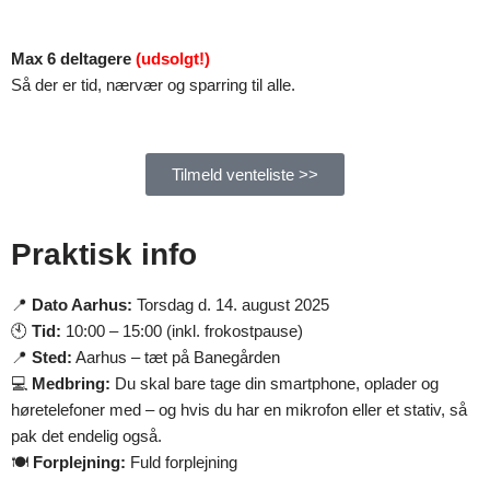
Max 6 deltagere
(udsolgt!)
Så der er tid, nærvær og sparring til alle.
Tilmeld venteliste >>
Praktisk info
📍
Dato Aarhus:
Torsdag d. 14. august 2025
🕙
Tid:
10:00 – 15:00 (inkl. frokostpause)
📍
Sted:
Aarhus – tæt på Banegården
💻
Medbring:
Du skal bare tage din smartphone, oplader og
høretelefoner med – og hvis du har en mikrofon eller et stativ, så
pak det endelig også.
🍽️
Forplejning:
Fuld forplejning